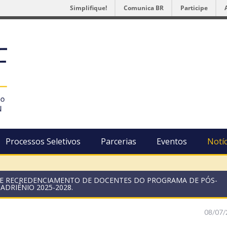
Simplifique!
Comunica BR
Participe
Processos Seletivos
Parcerias
Eventos
Notíc
NTO E RECREDENCIAMENTO DE DOCENTES DO PROGRAMA DE PÓS-
DRIÊNIO 2025-2028.
08/07/