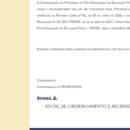
A Coordenação do Programa de Pós-Graduação em Educação Físi
legais e regulamentares que lhe são conferidas pelas Portarias 
exigências da Portaria Capes nº 81, de 03 de junho de 2016, e
Resolução nº 12/ 2017-PPGEF, de 11 de abril de 2017, torna públ
Pós Graduação em Educação Física – PPGEF, para o quadriênio 2
Estamos à disposição para quaisquer esclarecimentos, por meio do 
Cordialmente,
Coordenação do PPGEF/UFRN
Anexo
EDITAL_DE_CREDENCIAMENTO_E_RECREDENC