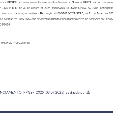
ca – PPGEF da Universidade Federal do Rio Grande do Norte – UFRN, no uso das atrib
nº 1139 e 1140, de 30 de agosto de 2024, publicadas no Diário Oficial da União, considera
 na conformidade do que dispõem a Resolução nº 008/2022-CONSEPE, de 21 de Junho de 202
ico o presente
Edital para fins de credenciamento e recredenciamento de docentes do Progr
025/2028
.
e-mail ppgef@ccs.ufrn.br .
IAMENTO_PPGEF_2025 (08.07.2025)_assinado.pdf