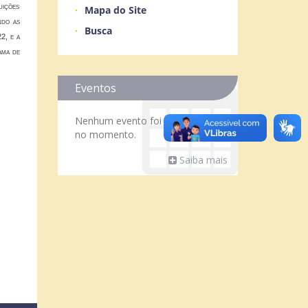
uições
Mapa do Site
ndo as
Busca
2, e a
ama de
Eventos
Nenhum evento foi encontrado
no momento.
Saiba mais