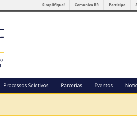
Simplifique!
Comunica BR
Participe
Processos Seletivos
Parcerias
Eventos
Notíc